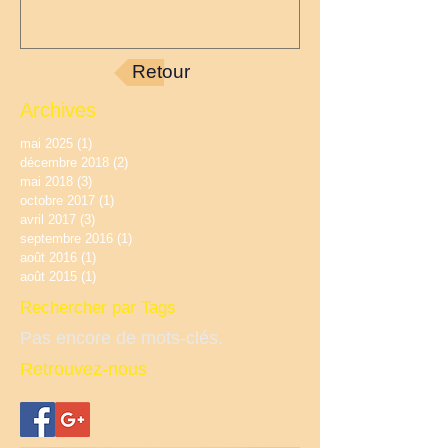
Retour
Archives
mai 2025
(1)
1 post
décembre 2018
(2)
2 posts
mai 2018
(3)
3 posts
octobre 2017
(1)
1 post
avril 2017
(3)
3 posts
septembre 2016
(1)
1 post
août 2016
(1)
1 post
août 2015
(1)
1 post
Rechercher par Tags
Pas encore de mots-clés.
Retrouvez-nous