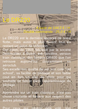
Le DR220
A partir de 144,0 € / H
Double commande : 25,0 € / H
Le DR220 est le dernière appareil de notre
flotte, mais aussi le plus récent tout en
restant un avion de collection.
Cet avion, de 1969, fabriqué par la société
Délémontez & Robin, est l’ancêtre, version
train classique, des fameux DR400 que l'on
retrouve aujourd'hui couramment en
aéroclub.
Ses excellentes qualité de vol, son coté "old
school", sa facilité de pilotage et son faible
cout en font un allié de choix pour qui
souhaite se lancer dans l'apprentissage du
pilotage.
Apprendre sur un train classique, n'est pas
chose courante et forcera aux respect des
autres pilotes.
Pour ceux qui savent déja volé, son