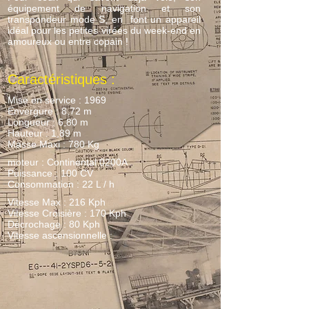
équipement de navigation et son
transpondeur mode S, en font un appareil
idéal pour les petites virées du week-end en
amoureux ou entre copain !
Caractéristiques :
Mise en service : 1969
Envergure : 8,72 m
Longueur : 6,80 m
Hauteur : 1,89 m
Masse Maxi : 780 Kg
moteur : Continental 0200A
Puissance : 100 CV
Consommation : 22 L / h
Vitesse Max : 216 Kph
Vitesse Croisière : 170 Kph
Décrochage : 80 Kph
Vitesse ascensionnelle :