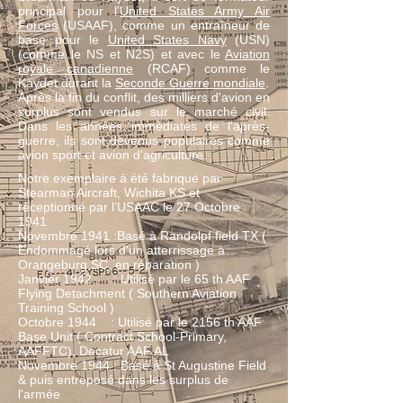
principal pour l'
United States Army Air
Forces
(USAAF), comme un entraîneur de
base pour le
United States Navy
(USN)
(comme le NS et N2S) et avec le
Aviation
royale canadienne
(RCAF) comme le
Kaydet durant la
Seconde Guerre mondiale
.
Après la fin du conflit, des milliers d'avion en
surplus sont vendus sur le marché civil.
Dans les années immédiates de l'après-
guerre, ils sont devenus populaires comme
avion sport et avion d'agriculture.
Notre exemplaire à été fabriqué par
Stearman Aircraft, Wichita KS et
réceptionné par l’USAAC le 27 Octobre
1941
Novembre 1941 :Basé à Randolpf field TX (
Endommagé lors d'un atterrissage à
Orangeburg SC, en réparation )
Janvier 1942 : Utilisé par le 65 th AAF
Flying Detachment ( Southern Aviation
Training School )
Octobre 1944 : Utilisé par le 2156 th AAF
Base Unit ( Contract School-Primary,
AAFFTC), Decatur AAF AL
Novembre 1944 : Basé à St Augustine Field
& puis entreposé dans les surplus de
l'armée