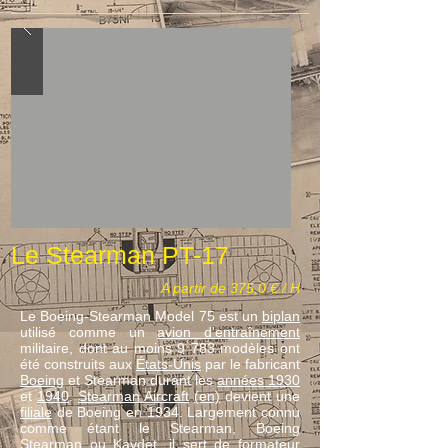
Le Stearman PT-17
A partir de 375,0 € / H
Le Boeing-Stearman Model 75 est un
biplan
utilisé comme un
avion d'entraînement
militaire, dont au moins 9 783 modèles ont
été construits aux
États-Unis
par le fabricant
Boeing
et Stearman durant les
années 1930
et
1940
.
Stearman Aircraft
(en)
devient une
filiale
de Boeing en 1934. Largement connu
comme étant le Stearman, Boeing
Stearman ou Kaydet, il sert de formateur