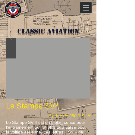
Classic Aviation
Le Stampe SV4
A partir de 250,0 € / H
Le Stampe SV-4 est un
biplan
conçu pour
l'entraînement qui fut plus tard utilisé pour
la
voltige aérienne
. Les lettres « SV » de