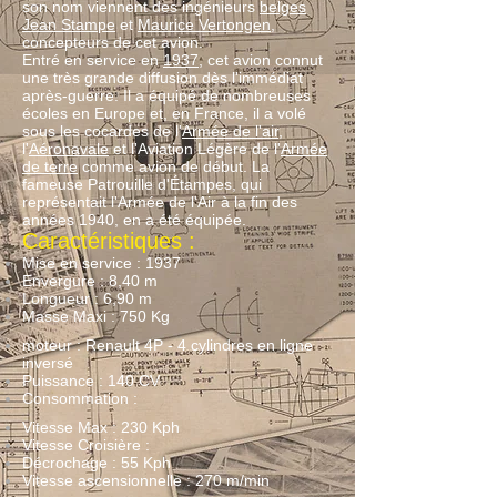
son nom viennent des ingénieurs
belges
Jean Stampe
et
Maurice Vertongen
,
concepteurs de cet avion.
Entré en service en
1937
, cet avion connut
une très grande diffusion dès l'immédiat
après-guerre. Il a équipé de nombreuses
écoles en Europe et, en France, il a volé
sous les cocardes de l'
Armée de l'air
,
l'
Aéronavale
et l'Aviation Légère de l'
Armée
de terre
comme avion de début. La
fameuse Patrouille d'Étampes, qui
représentait l'Armée de l'Air à la fin des
années 1940, en a été équipée.
Caractéristiques :
Mise en service : 1937
Envergure : 8,40 m
Longueur : 6,90 m
Masse Maxi : 750 Kg
moteur : Renault 4P - 4 cylindres en ligne
inversé
Puissance : 140 CV
Consommation :
Vitesse Max : 230 Kph
Vitesse Croisière :
Décrochage : 55 Kph
Vitesse ascensionnelle : 270 m/min