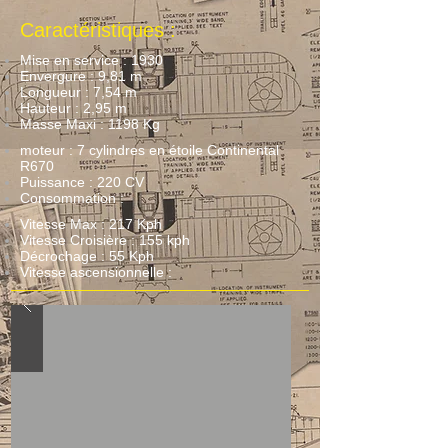
Caractéristiques :
Mise en service : 1930
Envergure : 9,81 m
Longueur : 7,54 m
Hauteur : 2,95 m
Masse Maxi : 1198 Kg
moteur : 7 cylindres en étoile Continental
R670
Puissance : 220 CV
Consommation :
Vitesse Max : 217 Kph
Vitesse Croisière : 155 kph
Décrochage : 55 Kph
Vitesse ascensionnelle :