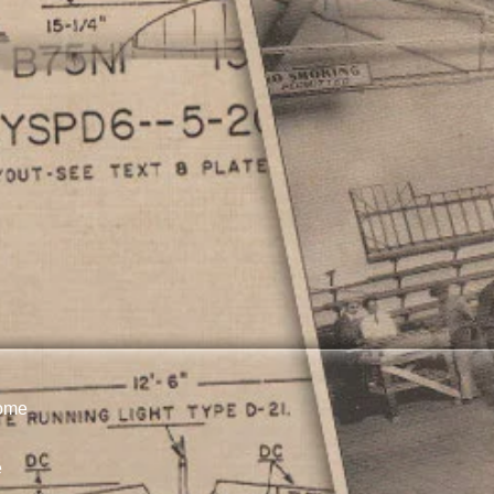
rome
e