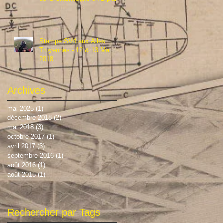
Stampe SV4 aux Ailes
Troyennes - 12 & 13 Mai
2018
Archives
mai 2025
(1)
1 post
décembre 2018
(2)
2 posts
mai 2018
(3)
3 posts
octobre 2017
(1)
1 post
avril 2017
(3)
3 posts
septembre 2016
(1)
1 post
août 2016
(1)
1 post
août 2015
(1)
1 post
Rechercher par Tags