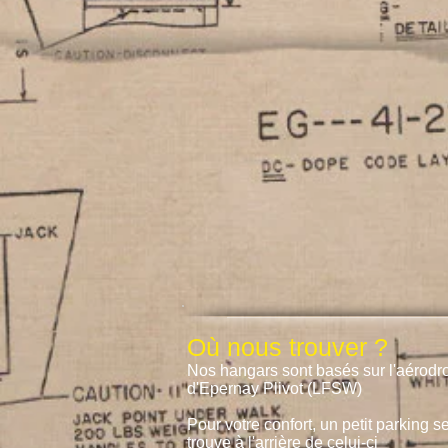
Où nous trouver ?
Nos hangars sont basés sur l'aérod
d'Epernay Plivot (LFSW)
Pour votre confort, un petit parking s
trouve à l'arrière de celui-ci