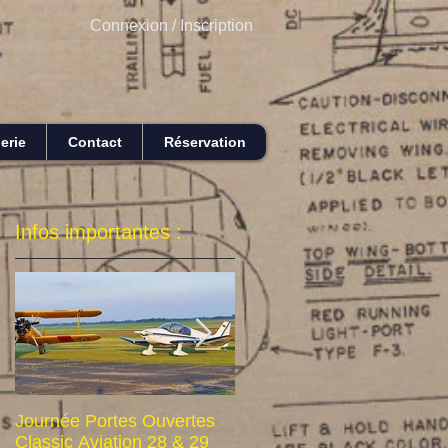
Connexion / Inscription
erie
Contact
Réservation
Infos importantes :
Journée Portes Ouvertes
Idée Cadeau : Découverte
Classic Aviation 28 & 29
de la Champagne en