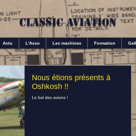
Classic Aviation
Actu
L'Asso
Les machines
Formation
Gall
Nous étions présents à
Oshkosh !!
Le bal des avions !